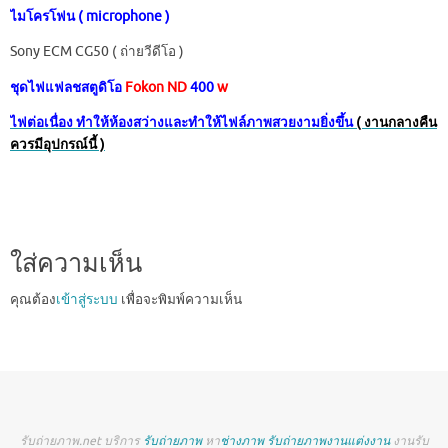
ไมโครโฟน ( microphone )
Sony ECM CG50 ( ถ่ายวีดีโอ )
ชุดไฟแฟลชสตูดิโอ
Fokon ND
400
w
ไฟต่อเนื่อง ทำให้ห้องสว่างและทำให้ไฟล์ภาพสวยงามยิ่งขึ้น
( งานกลางคืน
ควรมีอุปกรณ์นี้ )
ใส่ความเห็น
คุณต้อง
เข้าสู่ระบบ
เพื่อจะพิมพ์ความเห็น
รับถ่ายภาพ.net บริการ
รับถ่ายภาพ
หา
ช่างภาพ
รับถ่ายภาพงานแต่งงาน
งานรับ